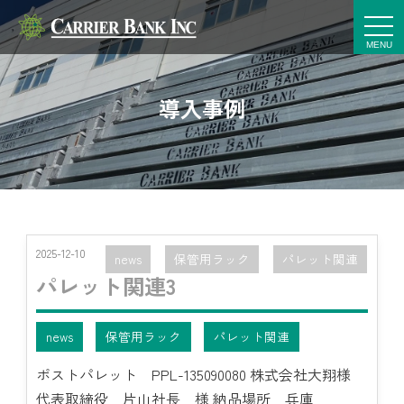
t
o
g
g
l
e
導入事例
n
a
v
i
g
a
t
i
o
n
2025-12-10
news
保管用ラック
パレット関連
パレット関連3
news
保管用ラック
パレット関連
ポストパレット PPL-135090080 株式会社大翔様
代表取締役 片山社長 様 納品場所 兵庫