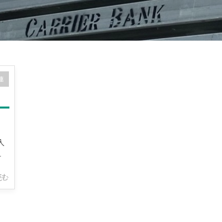
連
入
ォ
読む