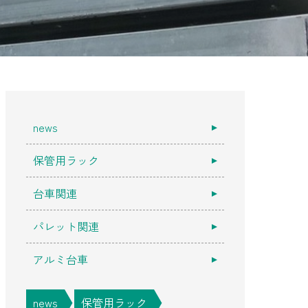
news
保管用ラック
台車関連
パレット関連
アルミ台車
news
保管用ラック