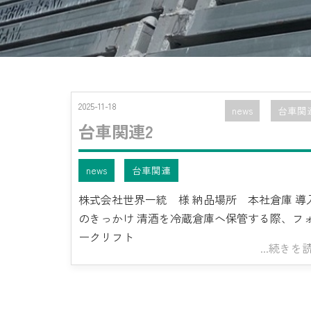
2025-11-18
news
台車関
台車関連2
news
台車関連
株式会社世界一統 様 納品場所 本社倉庫 導
のきっかけ 清酒を冷蔵倉庫へ保管する際、フ
ークリフト
...続きを