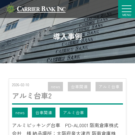
t
o
g
g
l
e
導入事例
n
a
v
i
g
a
t
i
o
n
2026-02-10
news
台車関連
アルミ台車
アルミ台車2
news
台車関連
アルミ台車
アルミピッキング台車 PD-AL0001 阪南倉庫株式
会社 様 納品場所：大阪府泉大津市 阪南倉庫株