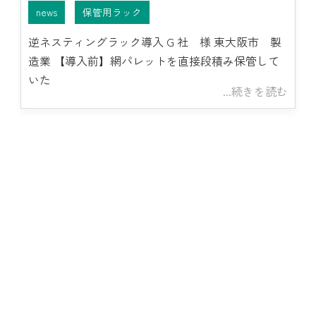
news
保管用ラック
逆ネスティングラック導入 G 社 様 東大阪市 製
造業 【導入前】網パレットを直接段積み保管して
いた
...続きを読む
news
保管用ラック
台車関連
パレット関連