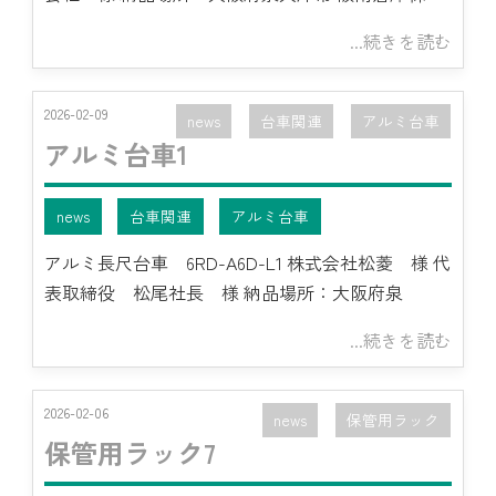
...続きを読む
2026-02-09
news
台車関連
アルミ台車
アルミ台車1
news
台車関連
アルミ台車
アルミ長尺台車 6RD-A6D-L1 株式会社松菱 様 代
表取締役 松尾社長 様 納品場所：大阪府泉
...続きを読む
2026-02-06
news
保管用ラック
保管用ラック7