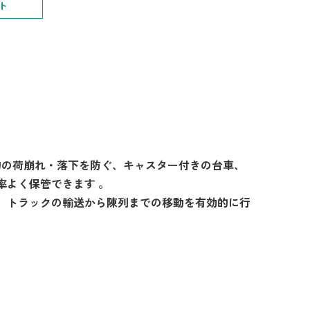
ト
物の荷崩れ・落下を防ぐ、キャスター付きの台車、
率よく保管できます 。
、トラックの輸送から陳列までの移動を有効的に行