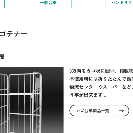
一般台車
ハンドリフ
ーゴテナー
躍
3方向をカゴ状に囲い、積載
不使用時には折りたたんで効
物流センターやスーパーなど
う事が出来ます 。
カゴ台車商品一覧