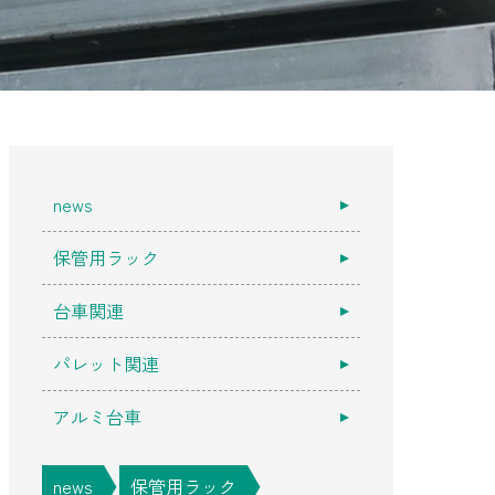
news
保管用ラック
台車関連
パレット関連
アルミ台車
news
保管用ラック