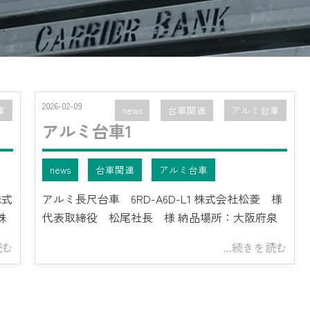
2026-02-09
車
news
台車関連
アルミ台車
アルミ台車1
news
台車関連
アルミ台車
株式
アルミ長尺台車 6RD-A6D-L1 株式会社松菱 様
株
代表取締役 松尾社長 様 納品場所：大阪府泉
読む
...続きを読む