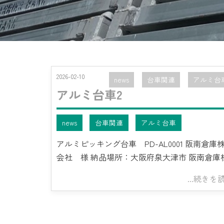
2026-02-10
news
台車関連
アルミ台
アルミ台車2
news
台車関連
アルミ台車
アルミピッキング台車 PD-AL0001 阪南倉庫
会社 様 納品場所：大阪府泉大津市 阪南倉庫
...続きを