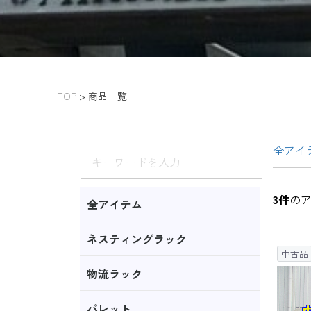
TOP
>
商品一覧
全アイ
3
件
の
全アイテム
ネスティングラック
中古品
物流ラック
パレット