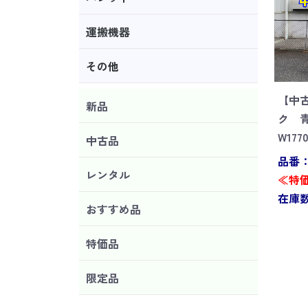
運搬機器
その他
【中
新品
ク 
W177
中古品
品番：S
レンタル
≪特価
在庫数
おすすめ品
特価品
限定品