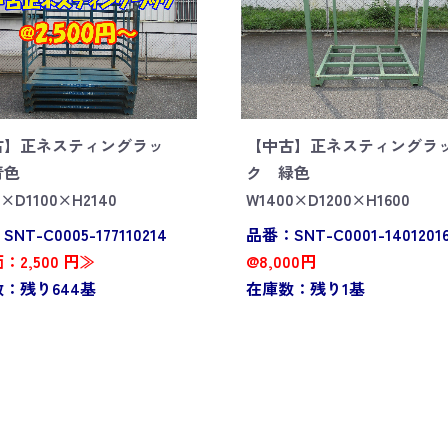
古】正ネスティングラッ
【中古】正ネスティングラ
青色
ク 緑色
0×D1100×H2140
W1400×D1200×H1600
NT-C0005-177110214
品番：SNT-C0001-1401201
：2,500 円≫
@8,000円
：残り644基
在庫数：残り1基