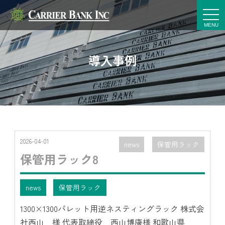
t
o
g
g
l
e
導入事例
n
a
v
i
g
a
t
i
o
n
2026-04-01
news
保管用ラック
保管用ラック8
news
保管用ラック
1300×1300パレット用逆ネスティングラック 株式会
社西山 様 代表取締役 西山博康様 和歌山県