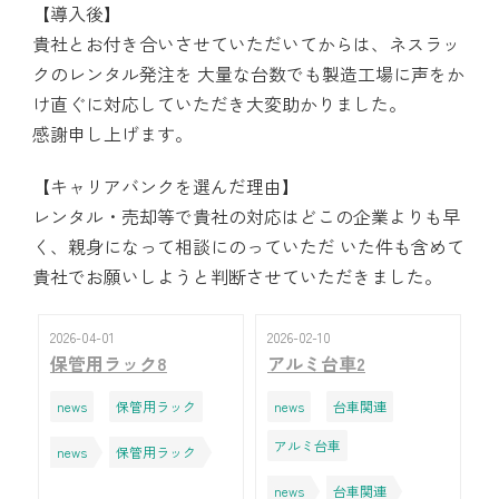
【導入後】
貴社とお付き合いさせていただいてからは、ネスラッ
クのレンタル発注を 大量な台数でも製造工場に声をか
け直ぐに対応していただき大変助かりました。
感謝申し上げます。
【キャリアバンクを選んだ理由】
レンタル・売却等で貴社の対応はどこの企業よりも早
く、親身になって相談にのっていただ いた件も含めて
貴社でお願いしようと判断させていただきました。
2026-04-01
2026-02-10
保管用ラック8
アルミ台車2
news
保管用ラック
news
台車関連
アルミ台車
news
保管用ラック
news
台車関連