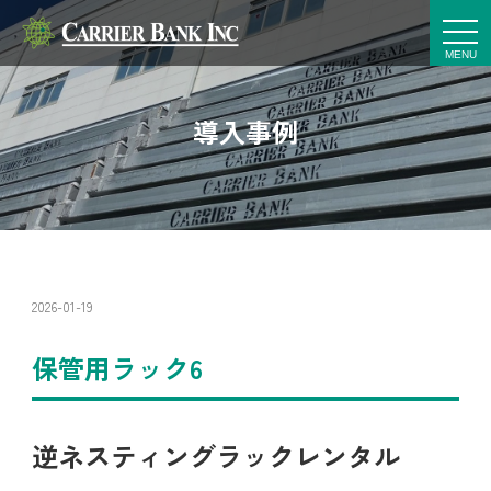
t
o
g
g
l
e
導入事例
n
a
v
i
g
a
t
i
o
n
2026-01-19
保管用ラック6
逆ネスティングラックレンタル