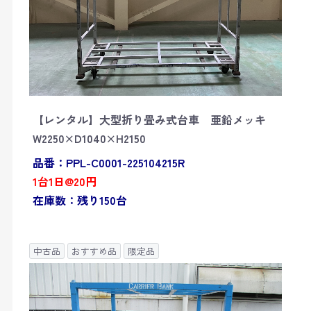
【レンタル】大型折り畳み式台車 亜鉛メッキ
W2250×D1040×H2150
品番：PPL-C0001-225104215R
1台1日@20円
在庫数：残り150台
中古品
おすすめ品
限定品