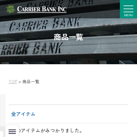
t
o
g
g
l
e
商品一覧
n
a
v
i
g
a
t
i
o
n
TOP
>
商品一覧
全アイテム
Menu
7
件
のアイテムがみつかりました。