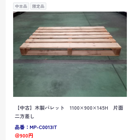
中古品
限定品
【中古】木製パレット 1100×900×145H 片面
二方差し
品番：MP-C0013IT
＠900円