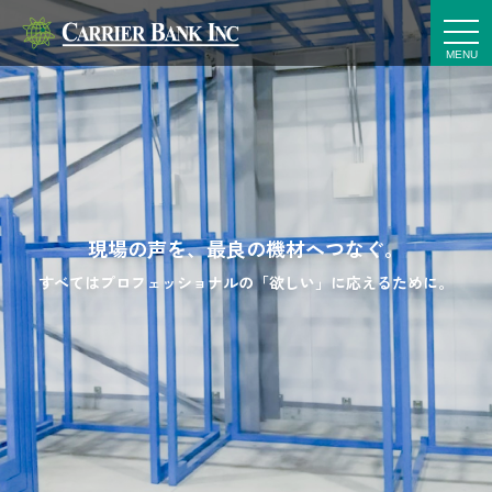
t
o
g
g
l
e
n
a
v
i
g
a
t
i
現場の声を、最良の機材へつなぐ。
o
n
すべてはプロフェッショナルの「欲しい」に応えるために。