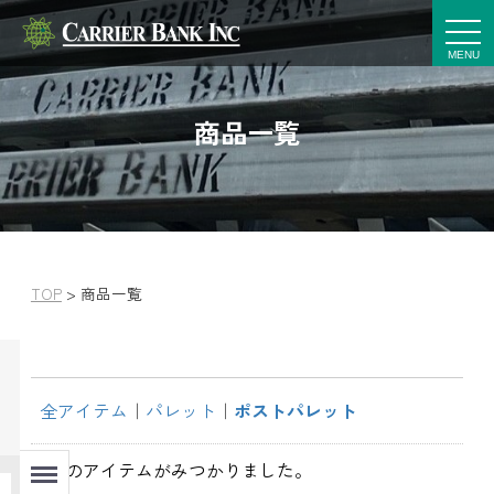
t
o
g
g
l
e
商品一覧
n
a
v
i
g
a
t
i
o
n
TOP
>
商品一覧
全アイテム
パレット
ポストパレット
Menu
21
件
のアイテムがみつかりました。