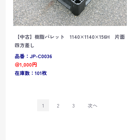
【中古】樹脂パレット 1140×1140×156H 片面
四方差し
品番：JP-C0036
＠1,000円
在庫数：101枚
1
2
3
次へ