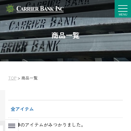
t
o
g
g
l
e
商品一覧
n
a
v
i
g
a
t
i
o
n
TOP
>
商品一覧
全アイテム
Menu
145
件
のアイテムがみつかりました。