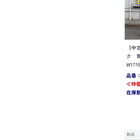
【中
ク 
W177
品番：S
≪特価
在庫数
新品