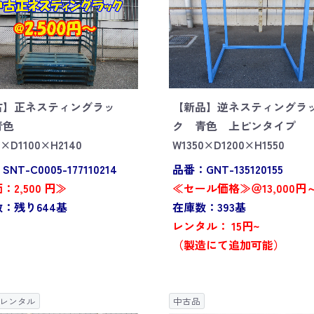
古】正ネスティングラッ
【新品】逆ネスティングラ
青色
ク 青色 上ピンタイプ
0×D1100×H2140
W1350×D1200×H1550
NT-C0005-177110214
品番：GNT-135120155
：2,500 円≫
≪セール価格≫＠13,000円
：残り644基
在庫数：393基
レンタル： 15円~
（製造にて追加可能）
レンタル
中古品