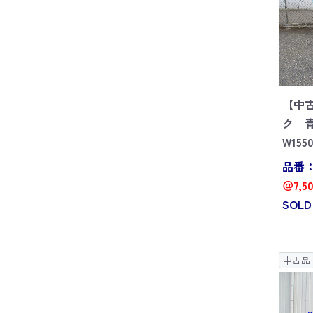
【中
ク 
W155
品番：G
＠7,5
SOLD
中古品