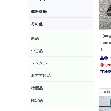
運搬機器
その他
【中
新品
130
し
中古品
品番：J
レンタル
＠1,2
在庫数
おすすめ品
特価品
中古品
限定品