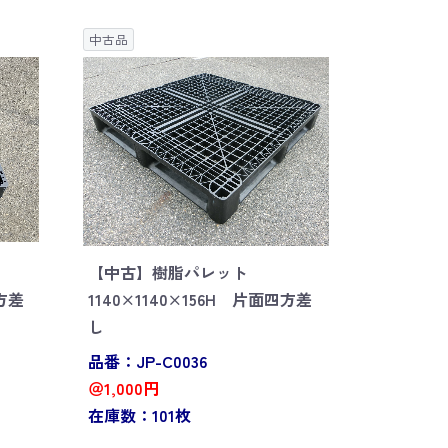
中古品
【中古】樹脂パレット
四方差
1140×1140×156H 片面四方差
し
品番：JP-C0036
＠1,000円
在庫数：101枚