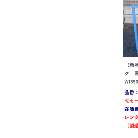
【新
ク 
W135
品番：G
≪セー
在庫数
レンタ
（製