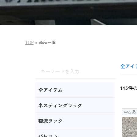
TOP
>
商品一覧
全アイ
145
件
全アイテム
ネスティングラック
中古品
物流ラック
パレット