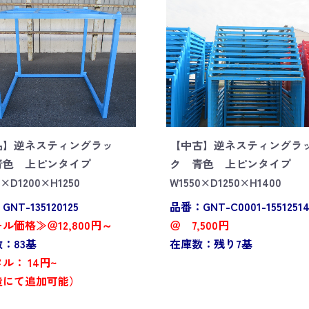
品】逆ネスティングラッ
【中古】逆ネスティングラ
青色 上ピンタイプ
ク 青色 上ピンタイプ
0×D1200×H1250
W1550×D1250×H1400
NT-135120125
品番：GNT-C0001-1551251
ル価格≫＠12,800円～
＠ 7,500円
：83基
在庫数：残り7基
ル： 14円~
造にて追加可能）