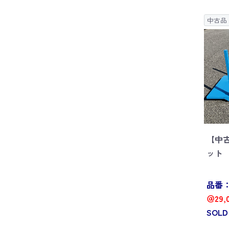
中古品
【中
ット W
品番：P
＠29,
SOLD