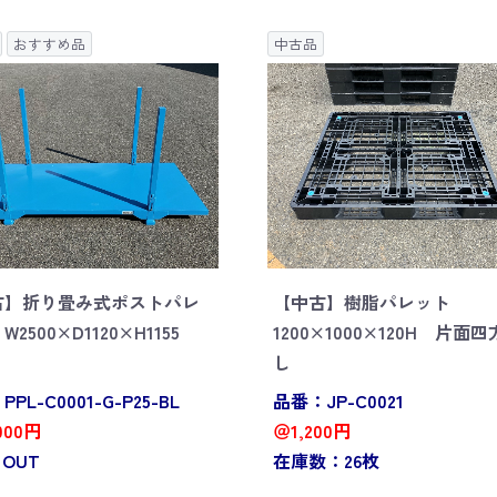
おすすめ品
中古品
古】折り畳み式ポストパレ
【中古】樹脂パレット
2500×D1120×H1155
1200×1000×120H 片面
し
PL-C0001-G-P25-BL
品番：JP-C0021
000円
＠1,200円
 OUT
在庫数：26枚