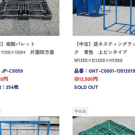
古】樹脂パレット
【中古】逆ネスティングラ
0×1100×150H 片面四方差
ク 青色 上ピンタイプ
W1350×D1200×H1950
P-C0059
品番：GNT-C0001-13512019
00円
＠12,500円
：254枚
SOLD OUT
中古品