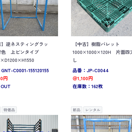
古】逆ネスティングラッ
【中古】樹脂パレット
青色 上ピンタイプ
1000×1000×120H 片面
0×D1200×H1550
し
NT-C0001-155120155
品番：JP-C0044
00円
＠1,100円
 OUT
在庫数：162枚
特価品
新品
レンタル