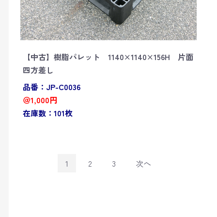
【中古】樹脂パレット 1140×1140×156H 片面
四方差し
品番：JP-C0036
＠1,000円
在庫数：101枚
1
2
3
次へ