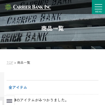
t
o
g
g
l
e
商品一覧
n
a
v
i
g
a
t
i
o
n
TOP
>
商品一覧
全アイテム
Menu
145
件
のアイテムがみつかりました。