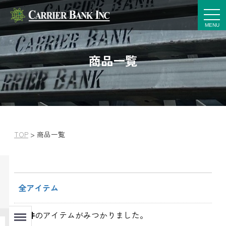
t
o
g
g
l
e
商品一覧
n
a
v
i
g
a
t
i
o
n
TOP
>
商品一覧
全アイテム
Menu
145
件
のアイテムがみつかりました。