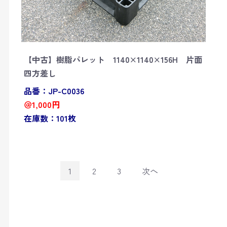
【中古】樹脂パレット 1140×1140×156H 片面
四方差し
品番：JP-C0036
＠1,000円
在庫数：101枚
1
2
3
次へ