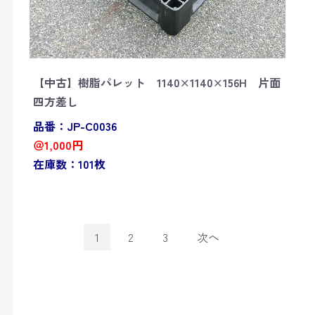
【中古】樹脂パレット 1140×1140×156H 片面
四方差し
品番：JP-C0036
＠1,000円
在庫数：101枚
1
2
3
次へ