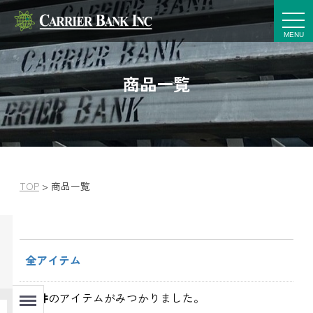
t
o
g
g
l
e
商品一覧
n
a
v
i
g
a
t
i
o
n
TOP
>
商品一覧
全アイテム
Menu
145
件
のアイテムがみつかりました。