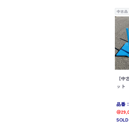
中古品
【中
ット W
品番：P
＠29,
SOLD