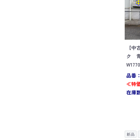
【中
ク 
W177
品番：S
≪特価
在庫数
新品