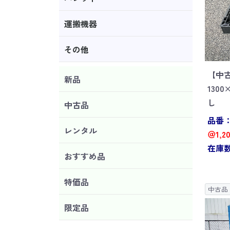
運搬機器
その他
【中
新品
130
し
中古品
品番：J
レンタル
＠1,2
在庫数
おすすめ品
特価品
中古品
限定品