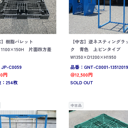
古】樹脂パレット
【中古】逆ネスティングラ
0×1100×150H 片面四方差
ク 青色 上ピンタイプ
W1350×D1200×H1950
P-C0059
品番：GNT-C0001-13512019
00円
＠12,500円
：254枚
SOLD OUT
中古品