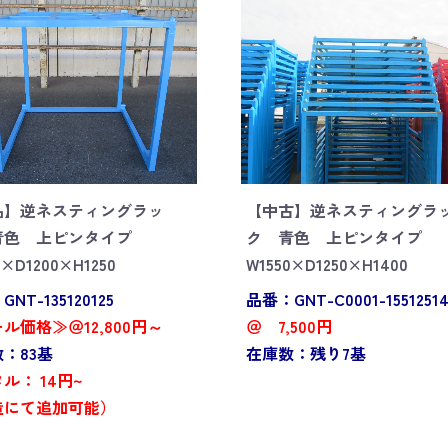
品】逆ネスティングラッ
【中古】逆ネスティングラ
青色 上ピンタイプ
ク 青色 上ピンタイプ
0×D1200×H1250
W1550×D1250×H1400
NT-135120125
品番：GNT-C0001-1551251
ル価格≫＠12,800円～
＠ 7,500円
：83基
在庫数：残り7基
ル： 14円~
造にて追加可能）