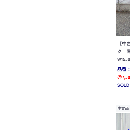
【中
ク 
W155
品番：G
＠7,5
SOLD
中古品