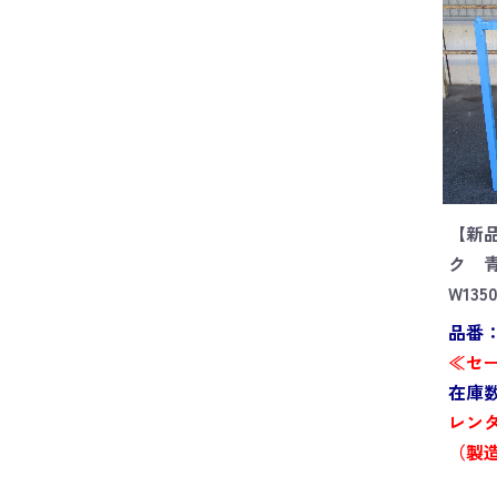
【新
ク 
W135
品番：G
≪セー
在庫数
レンタ
（製