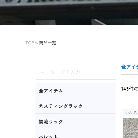
TOP
>
商品一覧
全アイ
145
件
全アイテム
ネスティングラック
中古品
物流ラック
パレット