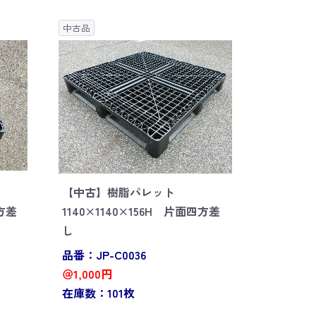
中古品
【中古】樹脂パレット
四方差
1140×1140×156H 片面四方差
し
品番：JP-C0036
＠1,000円
在庫数：101枚