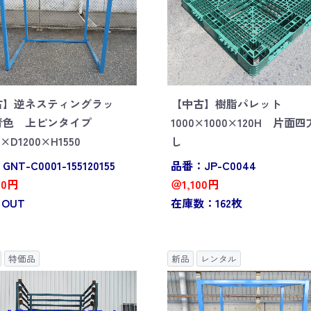
古】逆ネスティングラッ
【中古】樹脂パレット
青色 上ピンタイプ
1000×1000×120H 片面
0×D1200×H1550
し
NT-C0001-155120155
品番：JP-C0044
00円
＠1,100円
 OUT
在庫数：162枚
特価品
新品
レンタル