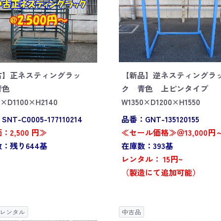
古】正ネスティングラッ
【新品】逆ネスティングラ
青色
ク 青色 上ピンタイプ
0×D1100×H2140
W1350×D1200×H1550
NT-C0005-177110214
品番：GNT-135120155
：2,500 円≫
≪セール価格≫＠13,000円
：残り644基
在庫数：393基
レンタル： 15円~
（製造にて追加可能）
レンタル
中古品