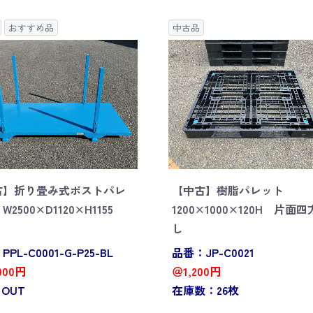
おすすめ品
中古品
古】折り畳み式ポストパレ
【中古】樹脂パレット
2500×D1120×H1155
1200×1000×120H 片面
し
PL-C0001-G-P25-BL
品番：JP-C0021
000円
＠1,200円
 OUT
在庫数：26枚