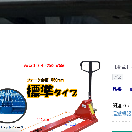
【新品】
新品
品番：
H
関連カテ
運搬機器