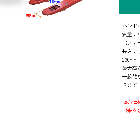
ハンドパ
質量：
【フォ
長さ：1
230m
最大高さ
一般的
ります
販売価
出来る