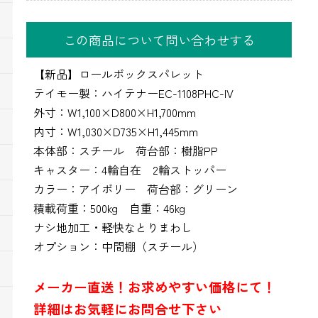
この商品について問い合わせする
【新品】ロールボックスパレット
テイモー製：ハイテナーEC-1108PHC-IV
外寸：W1,100×D800×H1,700mm
内寸：W1,030×D735×H1,445mm
本体部：スチール 荷台部：樹脂PP
キャスター：4輪自在 2輪ストッパー
カラー：アイボリー 荷台部：グリーン
積載荷重：500kg 自重：46kg
ナシ地加工・軽快なとりまわし
オプション：中間棚（スチール）
メーカー直送！お求めやすい価格にて！
詳細はお気軽にお問合せ下さい