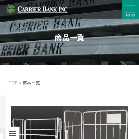
t
o
g
g
l
e
商品一覧
n
a
v
i
g
a
t
i
o
n
TOP
>
商品一覧
Menu