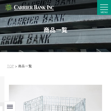
t
o
g
g
l
e
商品一覧
n
a
v
i
g
a
t
i
o
n
TOP
>
商品一覧
Menu