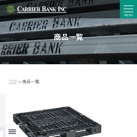
t
o
g
g
l
e
商品一覧
n
a
v
i
g
a
t
i
o
n
TOP
>
商品一覧
Menu