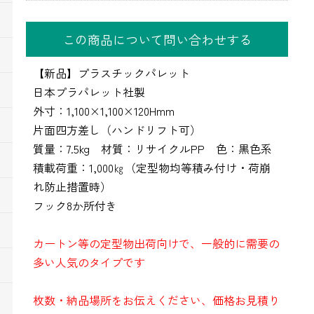
この商品について問い合わせする
【新品】プラスチックパレット
日本プラパレット社製
外寸：1,100×1,100×120Hmm
片面四方差し（ハンドリフト可）
質量：7.5kg 材質：リサイクルPP 色：黒色系
積載荷重：1,000㎏（定型物均等積み付け・荷崩
れ防止措置時）
フック8か所付き
カートン等の定型物出荷向けで、一般的に需要の
多い人気のタイプです
枚数・納品場所をお伝えください、価格お見積り