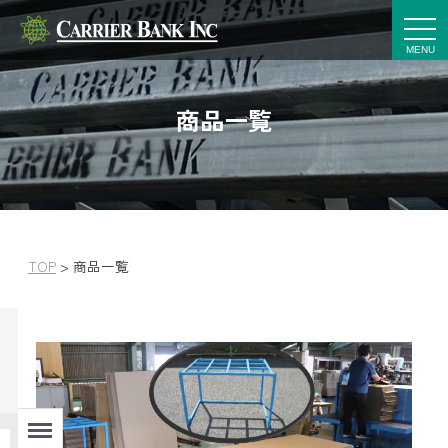
t
o
g
g
l
e
商品一覧
n
a
v
i
g
a
t
i
o
n
TOP
>
商品一覧
Menu