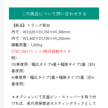
この商品について問い合わせする
【新品】トラック架台
外寸：W3,520×D1,150×H1,300mm
内寸：W3,400×D1,130×H1,200mm
積載荷重：1,000㎏
〇W1,100パレット3枚分収納サイズ
例）
10t車使用：幅広タイプ4基＋幅狭タイプ2基（計6
基使用）
4t車使用：幅広タイプ2基＋幅狭タイプ2基（計4
基使用）
＊オプションにて天面ピン・ストッパーを取り付
ければ、長尺用保管逆ネスティングラックとして