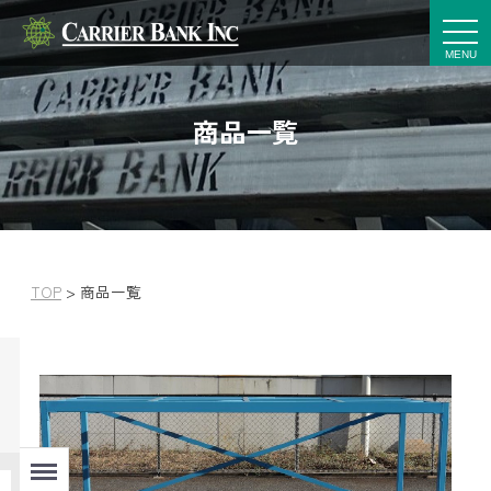
t
o
g
g
l
e
商品一覧
n
a
v
i
g
a
t
i
o
n
TOP
>
商品一覧
Menu