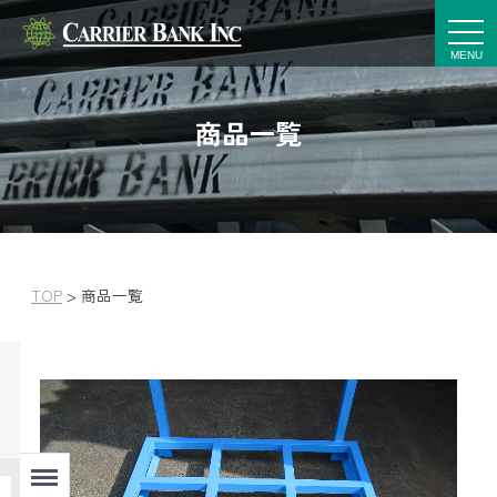
t
o
g
g
l
e
商品一覧
n
a
v
i
g
a
t
i
o
n
TOP
>
商品一覧
Menu