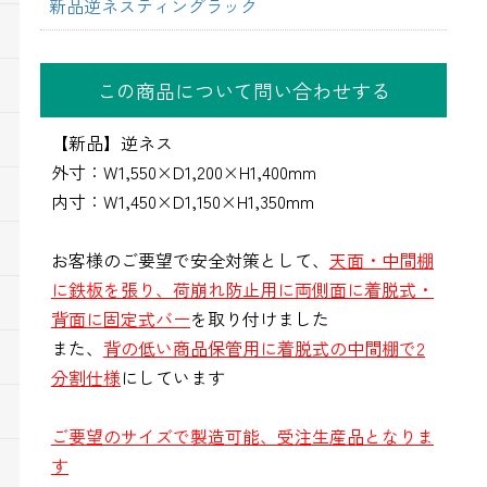
新品逆ネスティングラック
この商品について問い合わせする
【新品】逆ネス
外寸：W1,550×D1,200×H1,400mm
内寸：W1,450×D1,150×H1,350mm
お客様のご要望で安全対策として、
天面・中間棚
に鉄板を張り、荷崩れ防止用に両側面に着脱式・
背面に固定式バー
を取り付けました
また、
背の低い商品保管用に着脱式の中間棚で2
分割仕様
にしています
ご要望のサイズで製造可能、受注生産品となりま
す