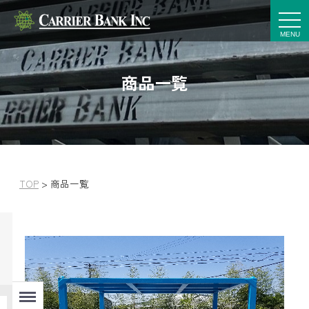
t
o
g
g
l
e
商品一覧
n
a
v
i
g
a
t
i
o
n
TOP
>
商品一覧
Menu