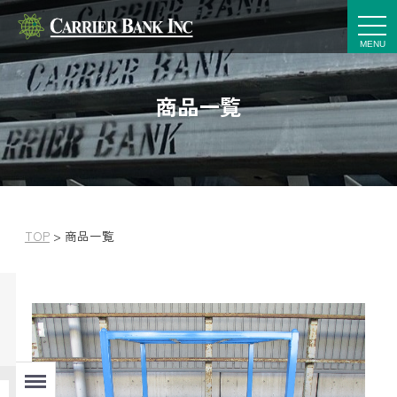
t
o
g
g
l
e
商品一覧
n
a
v
i
g
a
t
i
o
n
TOP
>
商品一覧
Menu