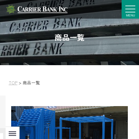
t
o
g
g
l
e
商品一覧
n
a
v
i
g
a
t
i
o
n
TOP
>
商品一覧
Menu