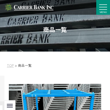
t
o
g
g
l
e
商品一覧
n
a
v
i
g
a
t
i
o
n
TOP
>
商品一覧
Menu