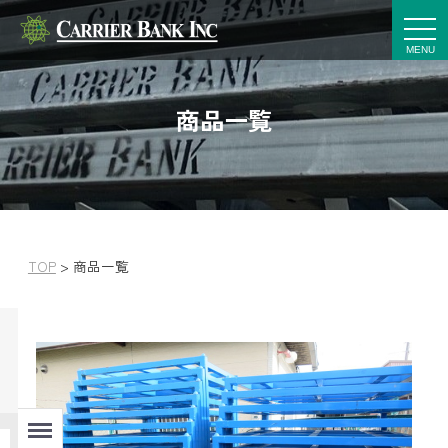
t
o
g
g
l
e
商品一覧
n
a
v
i
g
a
t
i
o
n
TOP
>
商品一覧
Menu