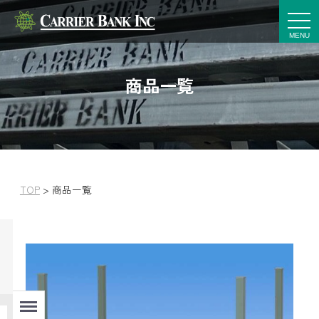
t
o
g
g
l
e
商品一覧
n
a
v
i
g
a
t
i
o
n
TOP
>
商品一覧
Menu