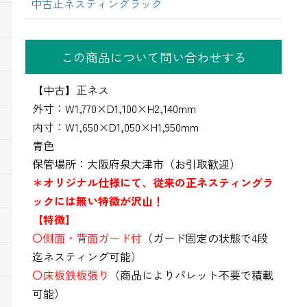
中古正ネスティングラック
この商品について問い合わせする
【中古】正ネス
外寸：W1,770×D1,100×H2,140mm
内寸：W1,650×D1,050×H1,950mm
青色
保管場所：大阪府泉大津市（お引取歓迎）
＊オリジナル仕様にて、従来の正ネスティングラ
ックには無い特徴が沢山！
【特徴】
〇側面・背面ガード付
（ガード固定の状態で4段
迄ネスティング可能）
〇床板鉄板張り
（商品によりパレット不要で積載
可能）