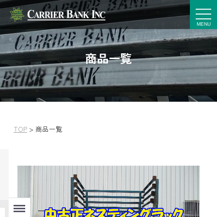
t
o
g
g
l
e
商品一覧
n
a
v
i
g
a
t
i
o
n
TOP
>
商品一覧
Menu