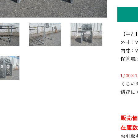
【中古
外寸：W1
内寸：W1
保管場
1,100
くらい
錆びに
販売価
在庫数
お引取