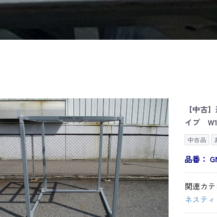
【中古】
イプ W13
中古品
品番：
G
関連カテ
ネスティ