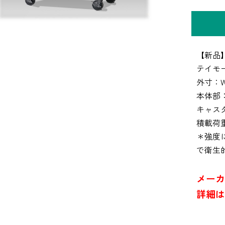
【新品
テイモー
外寸：W1
本体部
キャス
積載荷重
＊強度
で衛生
メーカ
詳細は