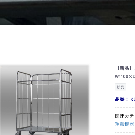
【新品】
W1100×
新品
品番：
K
関連カテ
運搬機器