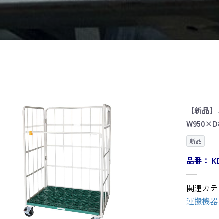
【新品】カ
W950×D
新品
品番：
K
関連カテ
運搬機器