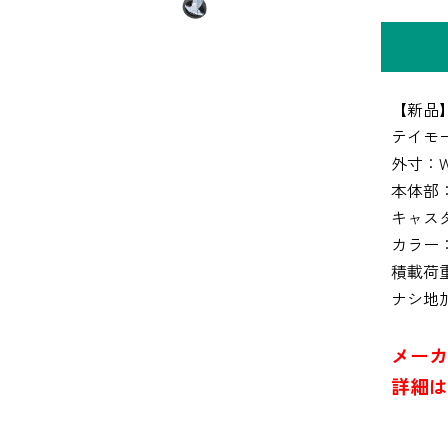
【新品
テイモー
外寸：W9
本体部
キャス
カラー
積載荷重
ナシ地
メーカ
詳細は