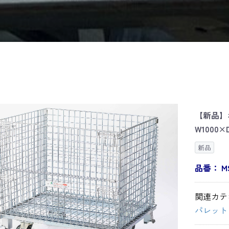
【新品】
W1000×
新品
品番：
M
関連カテ
パレット