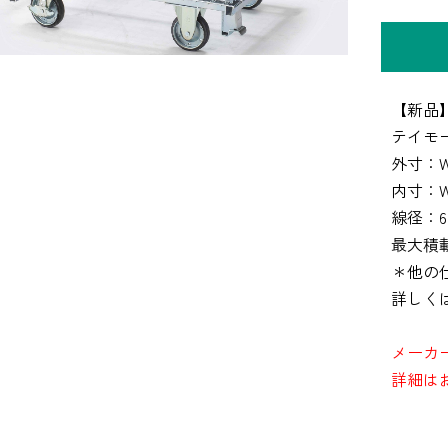
【新品
テイモー
外寸：W1
内寸：W9
線径：6
最大積載
＊他の
詳しく
メーカ
詳細は