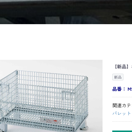
【新品】ボ
新品
品番：
M
関連カテ
パレット