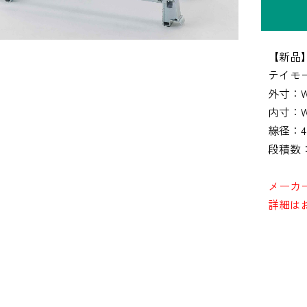
【新品
テイモー
外寸：W8
内寸：W7
線径：4
段積数：
メーカ
詳細は