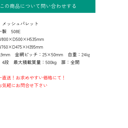
この商品について問い合わせする
】メッシュパレット
製 508E
00×D500×H535mm
60×D475×H395mm
.9mm 金網ピッチ：25×50mm 自重：24㎏
4段 最大積載質量：500kg 扉：全開
ー直送！お求めやすい価格にて！
お気軽にお問合せ下さい