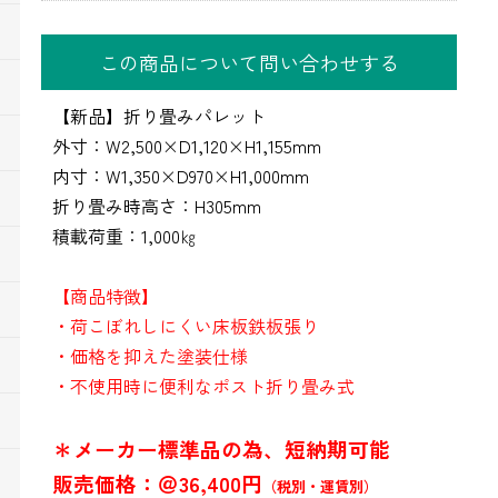
この商品について問い合わせする
【新品】折り畳みパレット
外寸：W2,500×D1,120×H1,155mm
内寸：W1,350×D970×H1,000mm
折り畳み時高さ：H305mm
積載荷重：1,000㎏
【商品特徴】
・荷こぼれしにくい床板鉄板張り
・価格を抑えた塗装仕様
・不使用時に便利なポスト折り畳み式
＊メーカー標準品の為、短納期可能
販売価格：＠36,400円
（税別・運賃別）