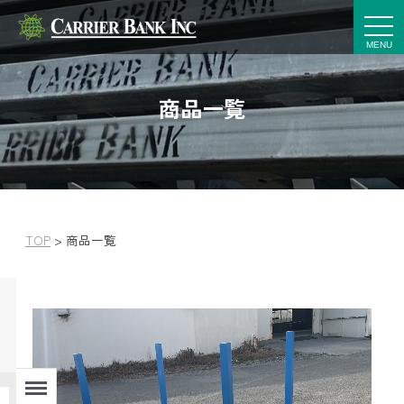
t
o
g
g
l
e
商品一覧
n
a
v
i
g
a
t
i
o
n
TOP
>
商品一覧
Menu