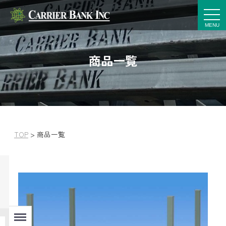
t
o
g
g
l
e
商品一覧
n
a
v
i
g
a
t
i
o
n
TOP
>
商品一覧
Menu