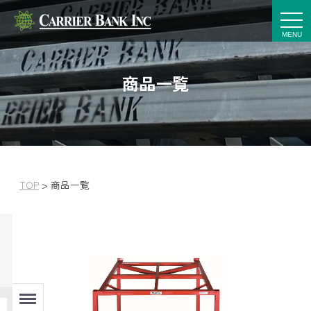
t
o
g
g
l
e
商品一覧
n
a
v
i
g
a
t
i
o
n
TOP
>
商品一覧
Menu