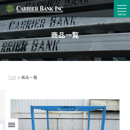
t
o
g
g
l
e
商品一覧
n
a
v
i
g
a
t
i
o
n
TOP
>
商品一覧
Menu