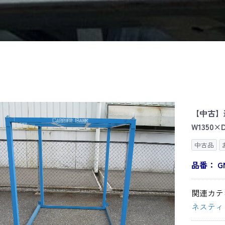
【中古】
W1350×D
中古品
品番：
G
関連カテ
ネスティ