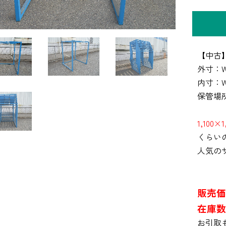
【中古
外寸：W1
内寸：W1
保管場
1,100
くらい
人気の
販売価
在庫数
お引取