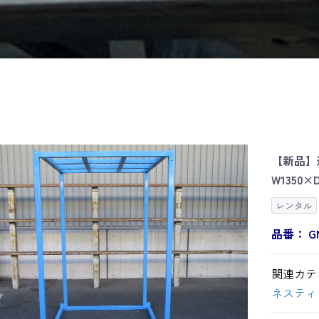
【新品】
W1350×D
レンタル
品番：
G
関連カテ
ネスティ