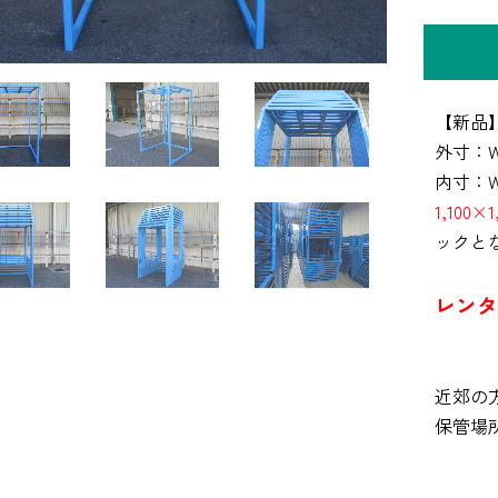
【新品
外寸：W1
内寸：W1
1,100
ックと
レンタ
近郊の
保管場