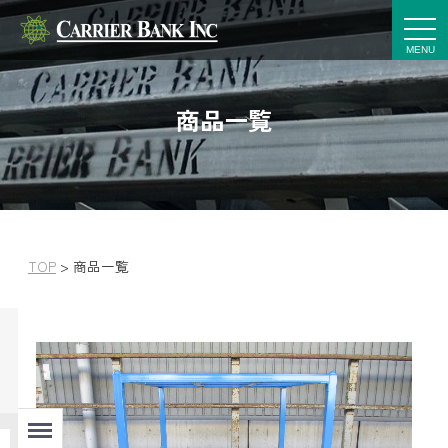
t
o
g
g
l
e
商品一覧
n
a
v
i
g
a
t
i
o
n
TOP
>
商品一覧
Menu