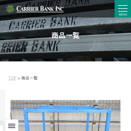
t
o
g
g
l
e
商品一覧
n
a
v
i
g
a
t
i
o
n
TOP
>
商品一覧
Menu