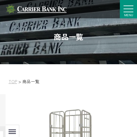
t
o
g
g
l
e
商品一覧
n
a
v
i
g
a
t
i
o
n
TOP
>
商品一覧
Menu