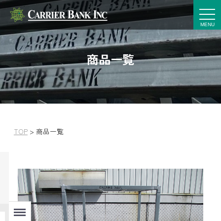
t
o
g
g
l
e
商品一覧
n
a
v
i
g
a
t
i
o
n
TOP
>
商品一覧
Menu