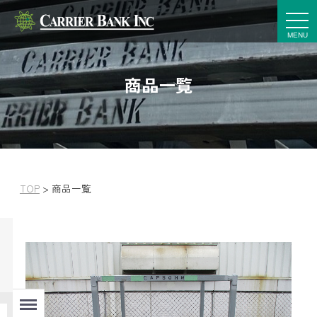
t
o
g
g
l
e
商品一覧
n
a
v
i
g
a
t
i
o
n
TOP
>
商品一覧
Menu