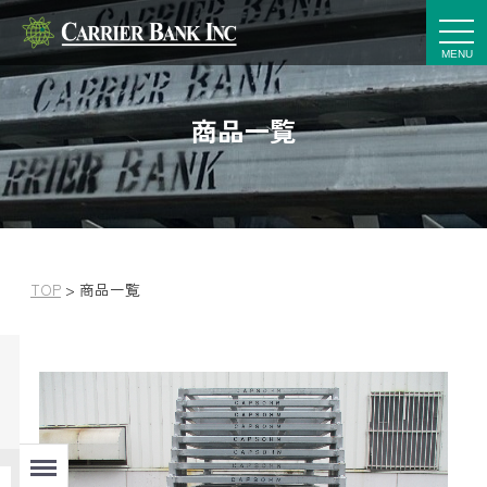
t
o
g
g
l
e
商品一覧
n
a
v
i
g
a
t
i
o
n
TOP
>
商品一覧
Menu