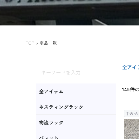
TOP
>
商品一覧
全アイ
145
件
全アイテム
ネスティングラック
中古品
物流ラック
パレット