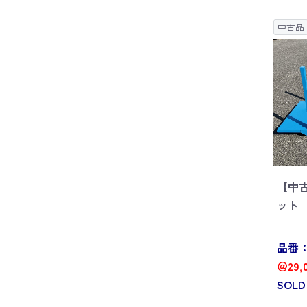
中古品
【中
ット W
品番：P
＠29,
SOLD