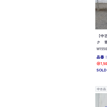
【中
ク 
W155
品番：G
＠7,5
SOLD
中古品