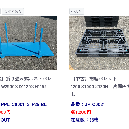
おすすめ品
中古品
古】折り畳み式ポストパレ
【中古】樹脂パレット
2500×D1120×H1155
1200×1000×120H 片面
し
PL-C0001-G-P25-BL
品番：JP-C0021
000円
＠1,200円
 OUT
在庫数：26枚