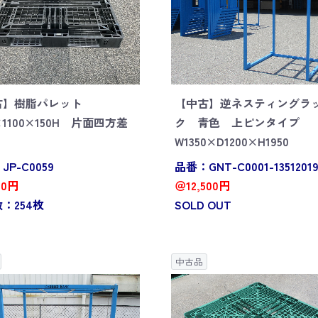
古】樹脂パレット
【中古】逆ネスティングラ
0×1100×150H 片面四方差
ク 青色 上ピンタイプ
W1350×D1200×H1950
P-C0059
品番：GNT-C0001-13512019
00円
＠12,500円
：254枚
SOLD OUT
中古品