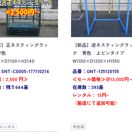
古】正ネスティングラッ
【新品】逆ネスティングラ
青色
ク 青色 上ピンタイプ
0×D1100×H2140
W1350×D1200×H1550
NT-C0005-177110214
品番：GNT-135120155
：2,500 円≫
≪セール価格≫＠13,000円
：残り644基
在庫数：393基
レンタル： 15円~
（製造にて追加可能）
レンタル
中古品