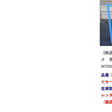
【新
ク 
W135
品番：G
≪セー
在庫数
レンタ
（製