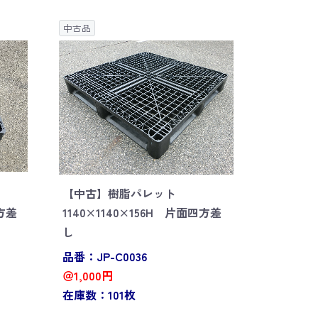
中古品
【中古】樹脂パレット
四方差
1140×1140×156H 片面四方差
し
品番：JP-C0036
＠1,000円
在庫数：101枚