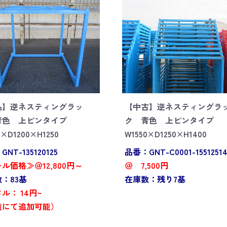
品】逆ネスティングラッ
【中古】逆ネスティングラ
青色 上ピンタイプ
ク 青色 上ピンタイプ
0×D1200×H1250
W1550×D1250×H1400
NT-135120125
品番：GNT-C0001-1551251
ル価格≫＠12,800円～
＠ 7,500円
：83基
在庫数：残り7基
ル： 14円~
造にて追加可能）