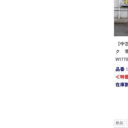
【中
ク 
W177
品番：S
≪特価
在庫数
新品