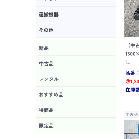
運搬機器
その他
【中
新品
130
し
中古品
品番：J
レンタル
＠1,2
在庫数
おすすめ品
特価品
中古品
限定品