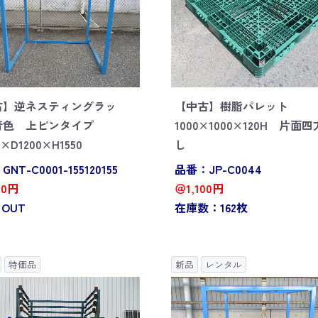
古】逆ネスティングラッ
【中古】樹脂パレット
青色 上ピンタイプ
1000×1000×120H 片面
0×D1200×H1550
し
NT-C0001-155120155
品番：JP-C0044
00円
＠1,100円
 OUT
在庫数：162枚
特価品
新品
レンタル