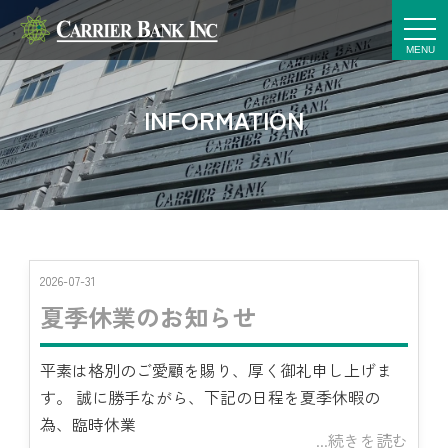
t
o
g
g
l
e
INFORMATION
n
a
v
i
g
a
t
i
o
n
2026-07-31
夏季休業のお知らせ
平素は格別のご愛顧を賜り、厚く御礼申し上げま
す。 誠に勝手ながら、下記の日程を夏季休暇の
為、臨時休業
...続きを読む